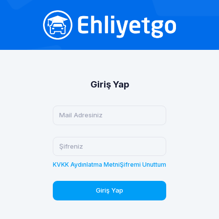
Giriş Yap
KVKK Aydınlatma Metni
Şifremi Unuttum
Giriş Yap